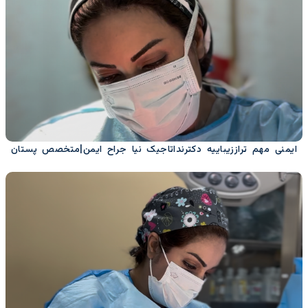
ایمنی مهم تراززیباییه دکترنداتاجیک نیا جراح ایمن|متخصص پستان
وزیبایی