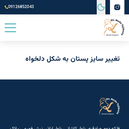
09126852043
تغییر سایز پستان به شکل دلخواه
فلکه دوم صادقیه، بلوار کاشانی، بلوار اباذر، نبش فهیمی، پلاک